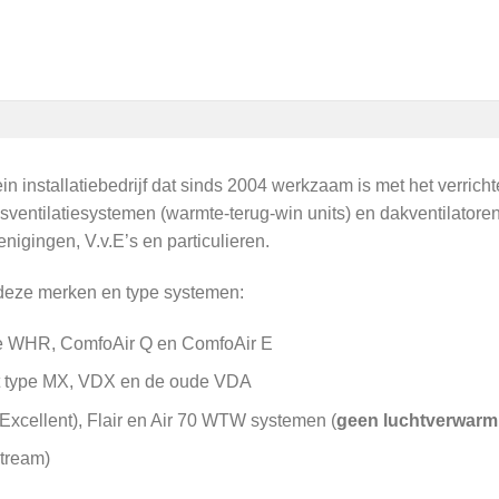
in installatiebedrijf dat sinds 2004 werkzaam is met het verrich
ventilatiesystemen (warmte-terug-win units) en dakventilatoren
gingen, V.v.E’s en particulieren.
 deze merken en type systemen:
pe WHR, ComfoAir Q en ComfoAir E
et type MX, VDX en de oude VDA
xcellent), Flair en Air 70 WTW systemen (
geen luchtverwarm
tream)