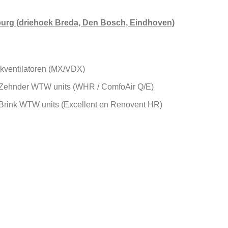
ilburg (driehoek Breda, Den Bosch, Eindhoven)
kventilatoren (MX/VDX)
 Zehnder WTW units (WHR / ComfoAir Q/E)
 Brink WTW units (Excellent en Renovent HR)