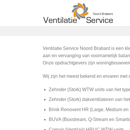
Ga
naar
inhoud
Ventilatie Service Noord Brabant is een kle
aan en vervanging van voornamelijk balans
Onze opdrachtgevers zijn woningbouwvereni
Wij zijn het meest bekend en ervaren met
Zehnder (Stork) WTW units van het ty
Zehnder (Stork) dakventilatoren van h
Brink Renovent HR (Large, Medium en E
BUVA (Boxstream, Q-Stream en Smarts
Comair (Ventilair) HRUC WTW-units